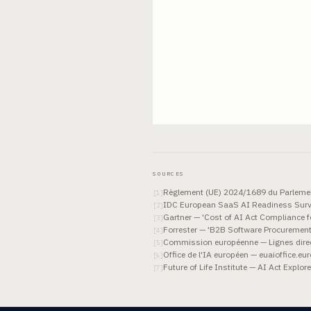
SOURCES
Règlement (UE) 2024/1689 du Parlement e
[
1
]
IDC European SaaS AI Readiness Surv
[
2
]
Gartner — 'Cost of AI Act Compliance 
[
3
]
Forrester — 'B2B Software Procurement
[
4
]
Commission européenne — Lignes direct
[
5
]
Office de l'IA européen — euaioffice.eu
[
6
]
Future of Life Institute — AI Act Explor
[
7
]