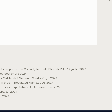
← 
uropéen et du Conseil, Journal officiel de l'UE, 12 juillet 2024
ey, septembre 2024
for Mid-Market Software Vendors', Q3 2024
 Trends in Regulated Markets', Q3 2024
rices interprétatives AI Act, novembre 2024
ropa.eu, 2024
er, 2024