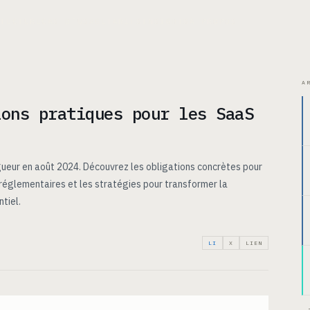
ITECTURE
CAS D’USAGE
TARIFS
INSIGHTS
À PROPOS
A
ions pratiques pour les SaaS
gueur en août 2024. Découvrez les obligations concrètes pour
 réglementaires et les stratégies pour transformer la
tiel.
LI
X
LIEN