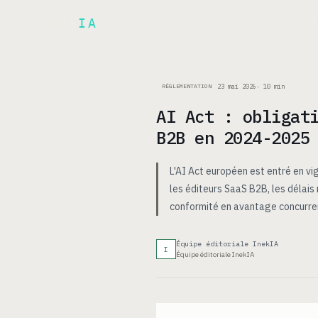
Inek
IA
ARCH
PRODUIT
▾
23 mai 2026
·
10
min
RÉGLEMENTATION
AI Act : obligat
B2B en 2024-2025
L'AI Act européen est entré en vi
les éditeurs SaaS B2B, les délais
conformité en avantage concurren
Équipe éditoriale InekIA
I
Équipe éditoriale InekIA