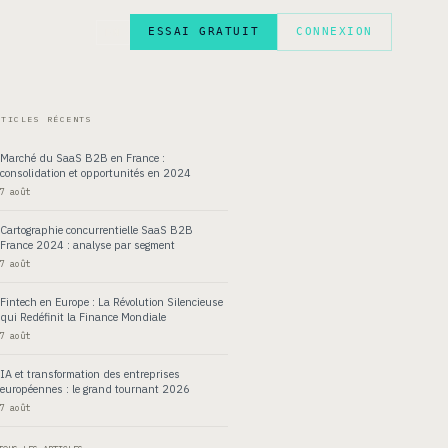
ESSAI GRATUIT
CONNEXION
EN
RTICLES RÉCENTS
Marché du SaaS B2B en France :
consolidation et opportunités en 2024
7 août
Cartographie concurrentielle SaaS B2B
France 2024 : analyse par segment
7 août
Fintech en Europe : La Révolution Silencieuse
qui Redéfinit la Finance Mondiale
7 août
IA et transformation des entreprises
européennes : le grand tournant 2026
7 août